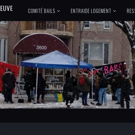
N
E
U
V
E
COMITÉ BAILS
ENTRAIDE LOGEMENT
RES