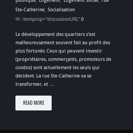
publique
,
Logement
,
Logement Social
,
rue
Ste-Catherine
,
Socialisation
itemprop="discussionURL"
0
Le développement des quartiers s’est
malheureusement souvent fait au profit des
plus fortunés. Ceux qui peuvent investir
(propriétaires, commerçants, promoteurs de
condos) sont actuellement les seuls qui
décident. La rue Ste-Catherine va se
transformer, et …
READ MORE
"Assemblée
publique
sur