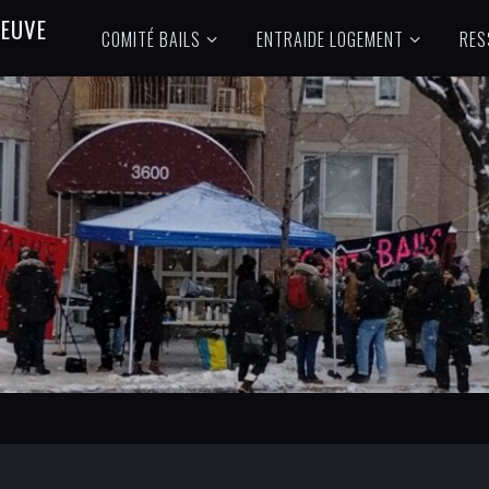
N
E
U
V
E
COMITÉ BAILS
ENTRAIDE LOGEMENT
RES