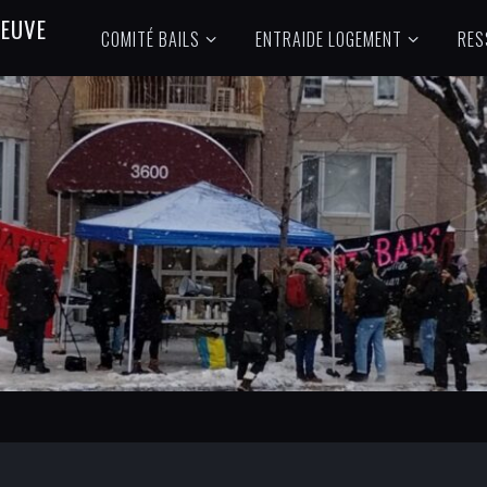
N
E
U
V
E
COMITÉ BAILS
ENTRAIDE LOGEMENT
RES