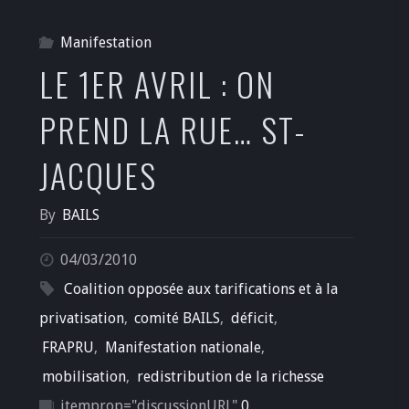
Manifestation
LE 1ER AVRIL : ON
PREND LA RUE… ST-
JACQUES
By
BAILS
04/03/2010
Coalition opposée aux tarifications et à la
privatisation
,
comité BAILS
,
déficit
,
FRAPRU
,
Manifestation nationale
,
mobilisation
,
redistribution de la richesse
itemprop="discussionURL"
0