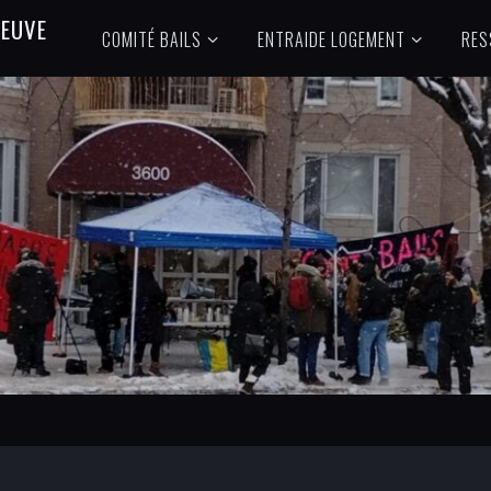
N
E
U
V
E
COMITÉ BAILS
ENTRAIDE LOGEMENT
RES