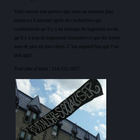
Voici encore une preuve que nous ne sommes plus
rendu.e.s à attendre après des recherches qui
confirmeront qu’il y a un manque de logement social,
qu’il y a trop de logements insalubres et que les loyers
sont de plus en plus chers. C’est aujourd’hui que l’on
doit agir!
Pour plus d’infos : 514-522-1817