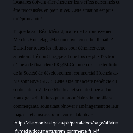
locataires doivent aller chercher leurs effets personnels et
être relocalisées en plein hiver. Cette situation est plus
qu’éprouvante!
Et que faisait Réal Ménard, maire de l’arrondissement
Mercier-Hochelaga-Maisonneuve,
en
ce lundi matin?
Était-il sur toutes les tribunes pour dénoncer cette
situation? Hé non!
Il rappelait une fois de plus l’octroi
d’une aide financière PR@M-Commerce sur le territoire
de la Société de développement commercial Hochelaga-
Maisonneuve (SDC).
Cette aide financière bénéficie du
soutien de la Ville de Montréal et sera destinée autant
« aux gens d’affaires qu’au propriétaires immobiliers
commerçants, souhaitant rénover l’aménagement de leur
magasin et ainsi accroître leur rentabilité. »
(
http://ville.montreal.qc.ca/pls/portal/docs/page/affaires
).
_fr/media/documents/pram_commerce_fr.pdf