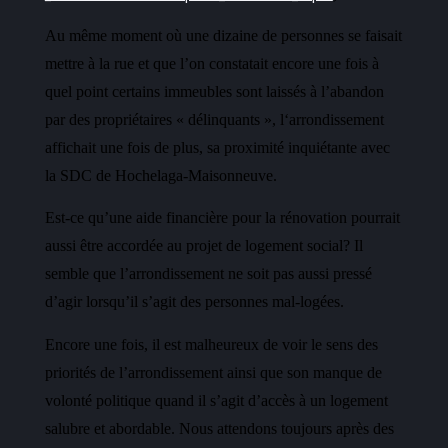
Au même moment où une dizaine de personnes se faisait
mettre à la rue et qu
e l’
on constatait encore une fois à
quel point certains immeubles sont laissé
s
à l’abandon
par des propriétaires « délinquants », l
‘arrondissement
a
ffichait une fois de plus,
sa proximité inquiétant
e
avec
la SDC de Hochelaga-Maisonneuve.
Est-ce qu’une aide financière pour la rénovation pourrait
aussi être accordée au projet de logement social? Il
semble que l’arrondissement ne soit pas aussi pressé
d’agir lorsqu’il s’agit des personnes mal-logées.
Encore une fois, il est malheureux de voir le sens des
priorités de l’arrondissement ainsi que son manque de
volonté politique quand il s’agit d’accès à un logement
salubre et abordable. Nous attendons toujours après des