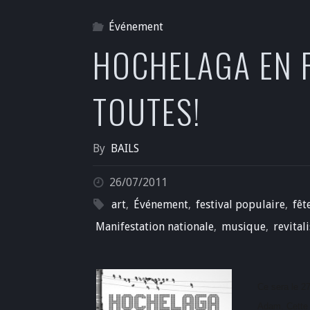
Événement
HOCHELAGA EN FÊ
TOUTES!
By
BAILS
26/07/2011
art
,
Événement
,
festival populaire
,
fêt
Manifestation nationale
,
musique
,
revital
Ce sera le 2
Adam. Cette f