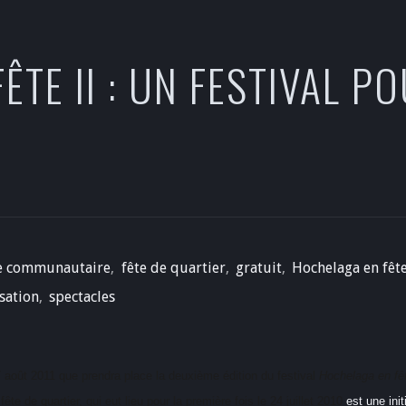
TE II : UN FESTIVAL P
e communautaire
,
fête de quartier
,
gratuit
,
Hochelaga en fêt
isation
,
spectacles
7 août 2011 que prendra place la deuxième édition du festival
Hochelaga en fê
ête de quartier, qui eut lieu pour la première fois le 24 juillet 2010
est une ini