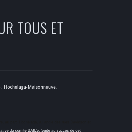
OUR TOUS ET
e
,
Hochelaga-Maisonneuve
,
te
, au parc Hochelaga, à l’angle des rues Davidson et
tiative du comité BAILS. Suite au succès de cet