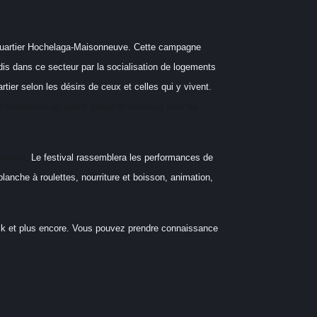
du quartier Hochelaga-Maisonneuve. Cette campagne
is dans ce secteur par la socialisation de logements
tier selon les désirs de ceux et celles qui y vivent.
et résidentes un cadre gratuit et convivial pour se
amilial.
Le festival rassemblera les performances de
lanche à roulettes, nourriture et boisson, animation,
folk et plus encore. Vous pouvez prendre connaissance