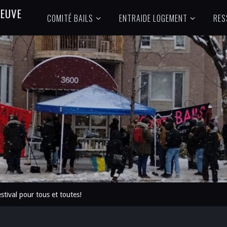
N
E
U
V
E
COMITÉ BAILS
ENTRAIDE LOGEMENT
RES
stival pour tous et toutes!