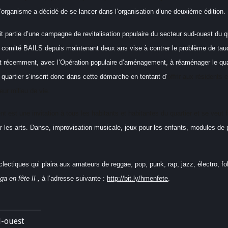
’organisme a décidé de se lancer dans l’organisation d’une deuxième édition.
fait partie d’une campagne de revitalisation populaire du secteur sud-ouest 
 comité BAILS depuis maintenant deux ans vise à contrer le problème de taud
ut récemment, avec l’Opération populaire d’aménagement,
à réaménager le quar
 quartier s’inscrit donc dans cette démarche en tentant d’
offrir aux résidents 
leur milieu de vie.
 est une invitation à tous les habitants et habitantes du quartier et se veut f
 les arts. Danse, improvisation musicale, jeux pour les enfants, modules de p
ectiques qui plaira aux amateurs de reggae, pop, punk, rap, jazz, électro, 
ga en fête II ,
à l’adresse suivante :
http://bit.ly/hmenfete
.
d-ouest