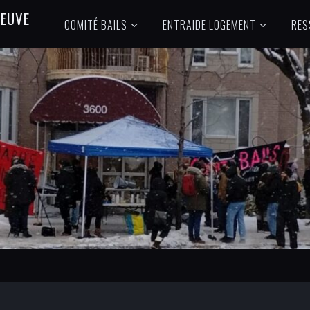
N
E
U
V
E
COMITÉ BAILS
ENTRAIDE LOGEMENT
RES