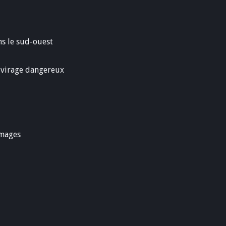
ns le sud-ouest
n virage dangereux
images